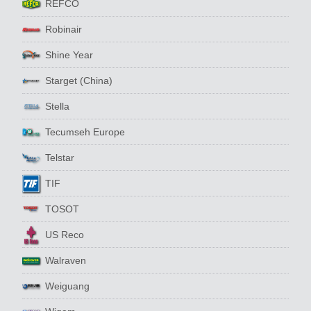
REFCO
Robinair
Shine Year
Starget (China)
Stella
Tecumseh Europe
Telstar
TIF
TOSOT
US Reco
Walraven
Weiguang