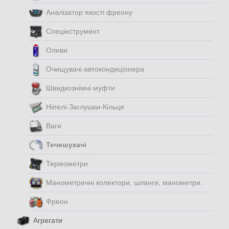
Аналізатор якості фреону
Спецінструмент
Оливи
Очищувачі автокондиціонера
Швидкознімні муфти
Ніпелі-Заглушки-Кільця
Ваги
Течешукачі
Термометри
Манометричні колектори, шланги, манометри.
Фреон
Агрегати