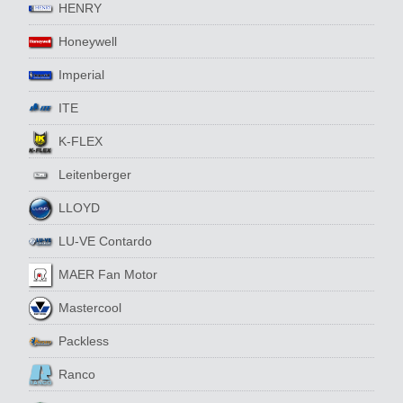
HENRY
Honeywell
Imperial
ITE
K-FLEX
Leitenberger
LLOYD
LU-VE Contardo
MAER Fan Motor
Mastercool
Packless
Ranco