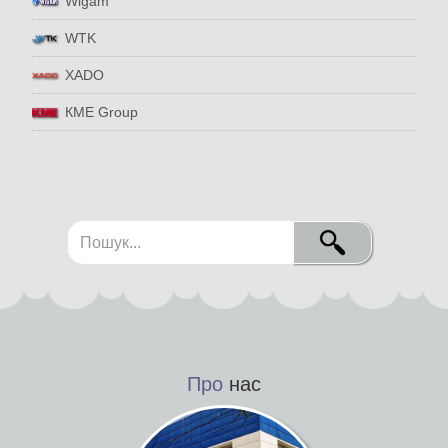
Wigam
WTK
XADO
КМЕ Group
Про
нас