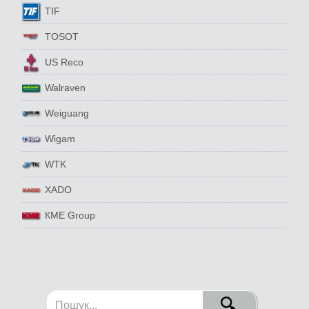
TIF
TOSOT
US Reco
Walraven
Weiguang
Wigam
WTK
XADO
КМЕ Group