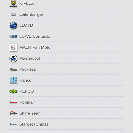
K-FLEX
Leitenberger
LLOYD
LU-VE Contardo
MAER Fan Motor
Mastercool
Packless
Ranco
REFCO
Robinair
Shine Year
Starget (China)