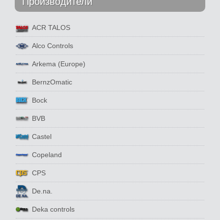
Производители
ACR TALOS
Alco Controls
Arkema (Europe)
BernzOmatic
Bock
BVB
Castel
Copeland
CPS
De.na.
Deka controls