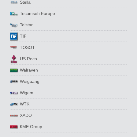
Stella
Tecumseh Europe
Telstar
TIF
TOSOT
US Reco
Walraven
Weiguang
Wigam
WTK
XADO
КМЕ Group