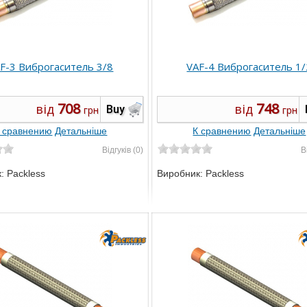
F-3 Виброгаситель 3/8
VAF-4 Виброгаситель 1/
708
748
від
від
Buy
грн
грн
 сравнению
Детальніше
К сравнению
Детальніше
Відгуків (0)
В
к:
Packless
Виробник:
Packless