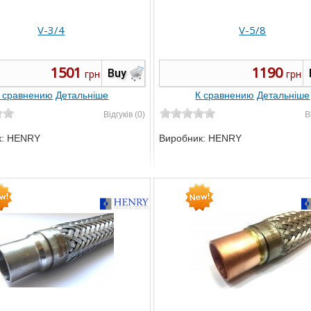
V-3/4
V-5/8
1501
1190
Buy
грн
грн
 сравнению
Детальніше
К сравнению
Детальніше
Відгуків (0)
В
к:
HENRY
Виробник:
HENRY