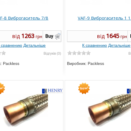
F-8 Виброгаситель 7/8
VAF-9 Виброгаситель 1 1
1263
1645
від
від
Buy
грн
грн
 сравнению
Детальніше
К сравнению
Детальніше
Відгуків (0)
В
к:
Packless
Виробник:
Packless