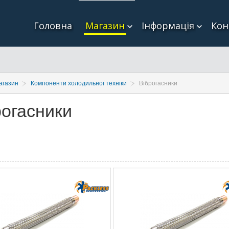
Головна
Магазин
Інформація
Кон
агазин
Компоненти холодильної техніки
Віброгасники
рогасники