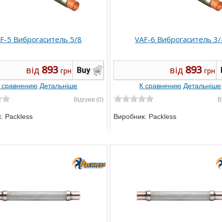
F-5 Виброгаситель 5/8
VAF-6 Виброгаситель 3/
893
893
від
від
Buy
грн
грн
 сравнению
Детальніше
К сравнению
Детальніше
Відгуків (0)
В
к:
Packless
Виробник:
Packless