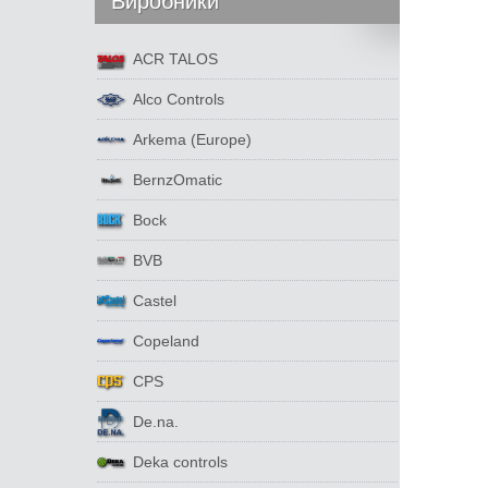
Виробники
ACR TALOS
Alco Controls
Arkema (Europe)
BernzOmatic
Bock
BVB
Castel
Copeland
CPS
De.na.
Deka controls