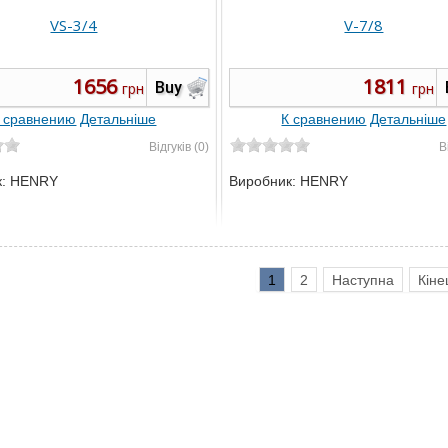
VS-3/4
V-7/8
1656
1811
Buy
грн
грн
 сравнению
Детальніше
К сравнению
Детальніше
Відгуків (0)
В
к:
HENRY
Виробник:
HENRY
1
2
Наступна
Кіне