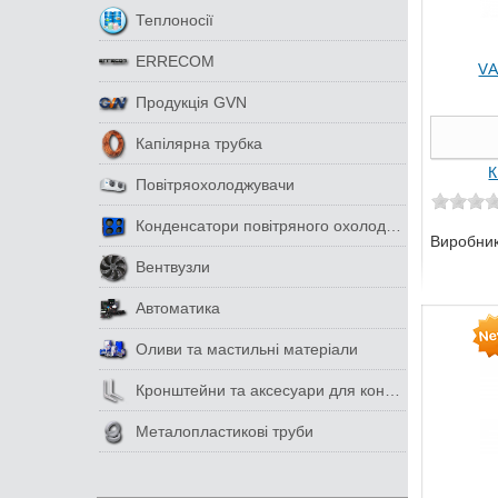
Теплоносії
ERRECOM
VA
Продукція GVN
Капілярна трубка
К
Повітряохолоджувачи
Конденсатори повітряного охолодження
Виробни
Вентвузли
Автоматика
Оливи та мастильні матеріали
Кронштейни та аксесуари для кондиціонерів
Металопластикові труби