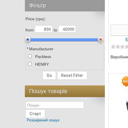
Фільтр
Price (грн):
from
to
К
Manufacturer
Packless
Виробни
HENRY
Пошук товарів
Розширений пошук