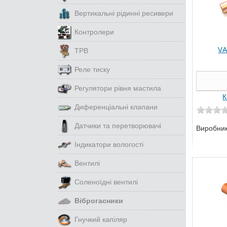
Вертикальні рідинні ресивери
Контролери
VA
ТРВ
Реле тиску
Регулятори рівня мастила
К
Диференціальні клапани
Датчики та перетворювачі
Виробни
Індикатори вологості
Вентилі
Соленоїдні вентилі
Віброгасники
Гнучкий капіляр