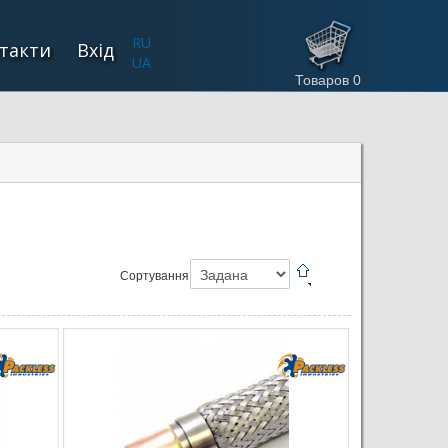
RU
такти
Вхід
UA
Товаров
0
Сортування: