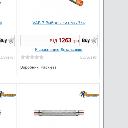
4
VAF-7 Виброгаситель 3/4
1263
від
Buy
Buy
грн
К сравнению
Детальніше
ідгуків (0)
Відгуків (0)
Виробник:
Packless