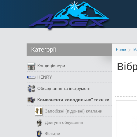
Категорії
Home
М
Віб
Кондиціонери
HENRY
Обладнання та інструмент
Компоненти холодильної техніки
Запобіжні (підривні) клапани
Двигуни обдування
Фільтри