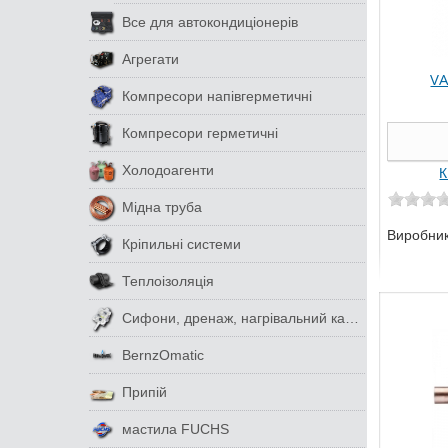
Все для автокондиціонерів
Агрегати
VA
Компресори напівгерметичні
Компресори герметичні
Холодоагенти
К
Мідна труба
Виробни
Кріпильні системи
Теплоізоляція
Сифони, дренаж, нагрівальний кабель
BernzOmatic
Припій
мастила FUCHS