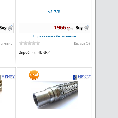
VS-7/8
1966
Buy
Buy
грн
К сравнению
Детальніше
ідгуків (0)
Відгуків (0)
Виробник:
HENRY