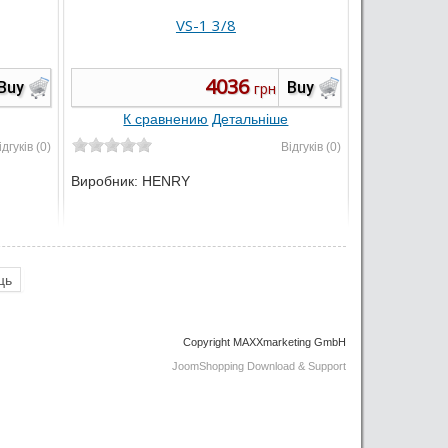
VS-1 3/8
4036
Buy
Buy
грн
К сравнению
Детальніше
ідгуків (0)
Відгуків (0)
Виробник:
HENRY
ць
Copyright MAXXmarketing GmbH
JoomShopping Download & Support