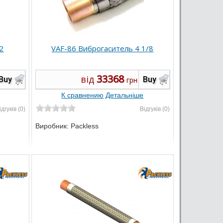
2
VAF-86 Виброгаситель 4 1/8
33368
від
Buy
Buy
грн
К сравнению
Детальніше
ідгуків (0)
Відгуків (0)
Виробник:
Packless