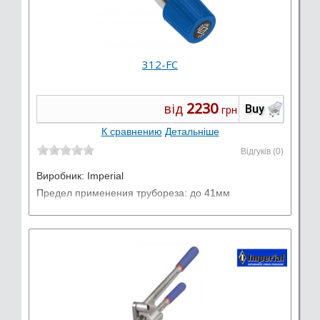
312-FC
2230
від
Buy
грн
К сравнению
Детальніше
Відгуків (0)
Виробник:
Imperial
Предел применения трубореза: до 41мм