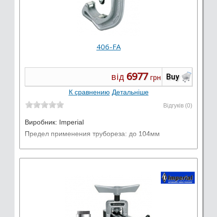
406-FА
6977
від
Buy
грн
К сравнению
Детальніше
Відгуків (0)
Виробник:
Imperial
Предел применения трубореза: до 104мм