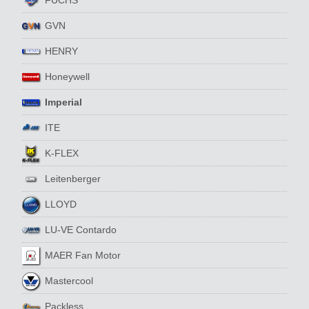
GVN
HENRY
Honeywell
Imperial
ITE
K-FLEX
Leitenberger
LLOYD
LU-VE Contardo
MAER Fan Motor
Mastercool
Packless