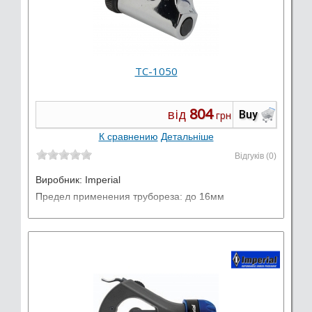
TC-1050
804
від
Buy
грн
К сравнению
Детальніше
Відгуків (0)
Виробник:
Imperial
Предел применения трубореза: до 16мм