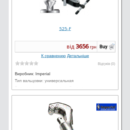
525-F
3656
від
Buy
грн
К сравнению
Детальніше
Відгуків (0)
Виробник:
Imperial
Тип вальцовки: универсальная
Вальцовка: метрическая, дюймовая