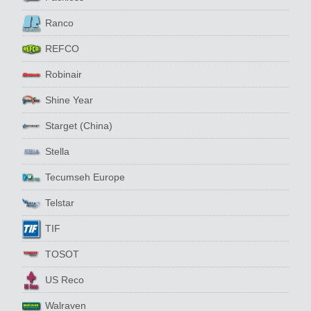
Ranco
REFCO
Robinair
Shine Year
Starget (China)
Stella
Tecumseh Europe
Telstar
TIF
TOSOT
US Reco
Walraven