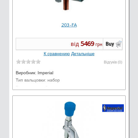
203-FA
5469
від
Buy
грн
К сравнению
Детальніше
Відгуків (0)
Виробник:
Imperial
Тип вальцовки: набор
Вальцовка: дюймовая