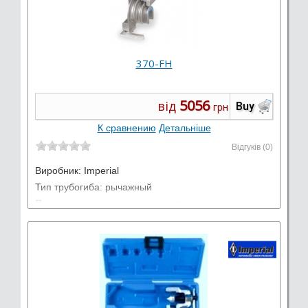
370-FH
5056
від
Buy
грн
К сравнению
Детальніше
Відгуків (0)
Виробник:
Imperial
Тип трубогиба: рычажный
Применение: несколько диаметров