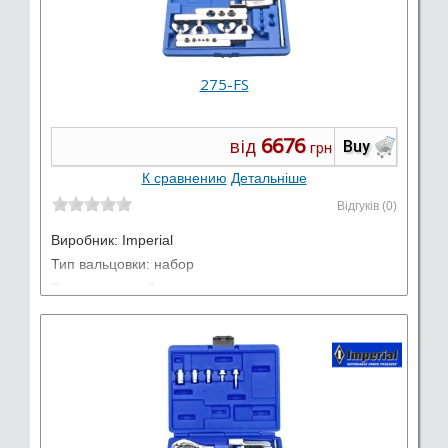
275-FS
6676
від
Buy
грн
К сравнению
Детальніше
Відгуків (0)
Виробник:
Imperial
Тип вальцовки: набор
Вальцовка: дюймовая