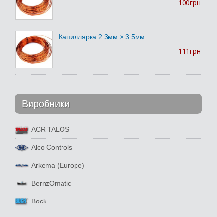
100грн
Капиллярка 2.3мм × 3.5мм
111грн
Виробники
ACR TALOS
Alco Controls
Arkema (Europe)
BernzOmatic
Bock