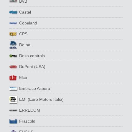
BVB
Castel
Copeland
CPS
De.na.
Deka controls
DuPont (USA)
Elco
Embraco Aspera
EMI (Euro Motors Italia)
ERRECOM
Frascold
FUCHS