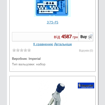
375-FS
4587
від
Buy
грн
К сравнению
Детальніше
Відгуків (0)
Виробник:
Imperial
Тип вальцовки: набор
Вальцовка: дюймовая