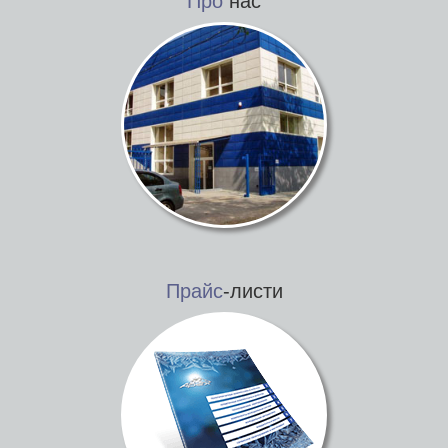
Про
нас
Прайс
-листи