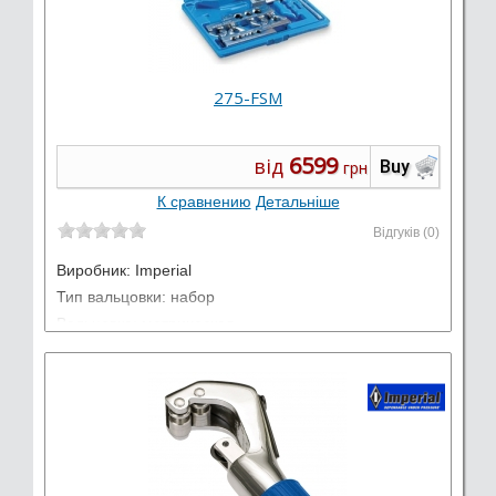
275-FSМ
6599
від
Buy
грн
К сравнению
Детальніше
Відгуків (0)
Виробник:
Imperial
Тип вальцовки: набор
Вальцовка: метрическая