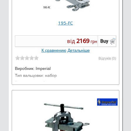
195-FС
2169
від
Buy
грн
К сравнению
Детальніше
Відгуків (0)
Виробник:
Imperial
Тип вальцовки: набор
Вальцовка: дюймовая