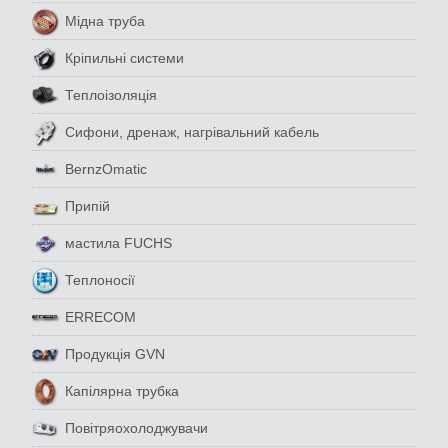
Мідна труба
Кріпильні системи
Теплоізоляція
Сифони, дренаж, нагрівальний кабель
BernzOmatic
Припій
мастила FUCHS
Теплоносії
ERRECOM
Продукція GVN
Капілярна трубка
Повітряохолоджувачи