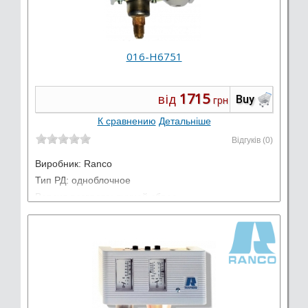
016-H6751
1715
від
Buy
грн
К сравнению
Детальніше
Відгуків (0)
Виробник:
Ranco
Тип РД: одноблочное
Версия возврата: ручной сброс
Применение: высокое давление