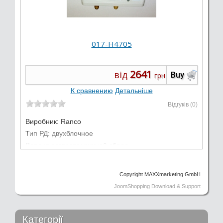
017-H4705
2641
від
Buy
грн
К сравнению
Детальніше
Відгуків (0)
Виробник:
Ranco
Тип РД: двухблочное
Версия возврата: ручной сброс
Применение: высокое давление, низкое давление
Copyright MAXXmarketing GmbH
JoomShopping Download & Support
Категорії