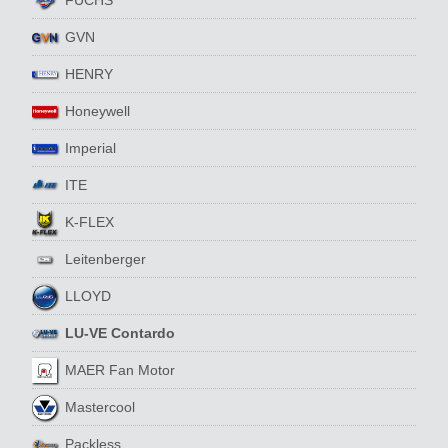
GVN
HENRY
Honeywell
Imperial
ITE
K-FLEX
Leitenberger
LLOYD
LU-VE Contardo
MAER Fan Motor
Mastercool
Packless