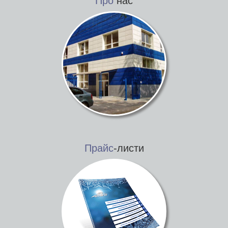
Про
нас
Прайс
-листи