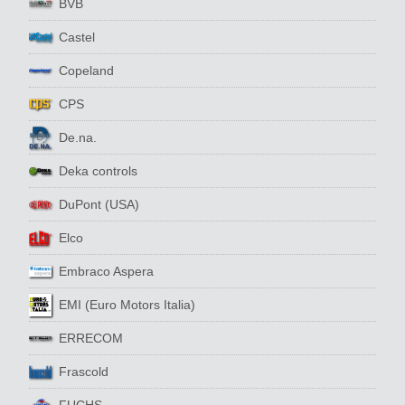
BVB
Castel
Copeland
CPS
De.na.
Deka controls
DuPont (USA)
Elco
Embraco Aspera
EMI (Euro Motors Italia)
ERRECOM
Frascold
FUCHS