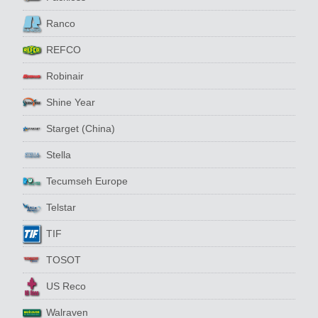
Ranco
REFCO
Robinair
Shine Year
Starget (China)
Stella
Tecumseh Europe
Telstar
TIF
TOSOT
US Reco
Walraven