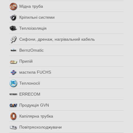
Мідна труба
Кріпильні системи
Теплоізоляція
Сифони, дренаж, нагрівальний кабель
BernzOmatic
Припій
мастила FUCHS
Теплоносії
ERRECOM
Продукція GVN
Капілярна трубка
Повітряохолоджувачи