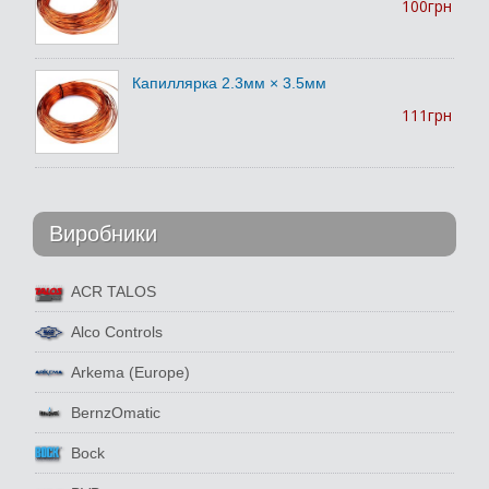
100грн
Капиллярка 2.3мм × 3.5мм
111грн
Виробники
ACR TALOS
Alco Controls
Arkema (Europe)
BernzOmatic
Bock