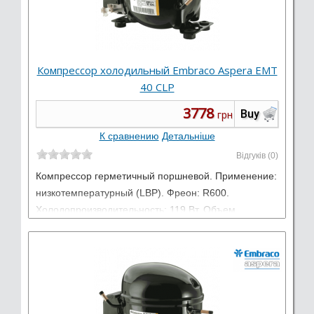
Компрессор холодильный Embraco Aspera EMT
40 CLP
3778
Buy
грн
К сравнению
Детальніше
Відгуків (0)
Компрессор герметичный поршневой. Применение:
низкотемпературный (LBP). Фреон: R600.
Холодопроизводительность: 119 Вт. Объем
цилиндра: 7,23 см3. Электропитание: 220-240 В /
50 Гц / 1 фаза.
Виробник:
Embraco Aspera
Тип: Низкотемпературные LBP
Работает на: R600