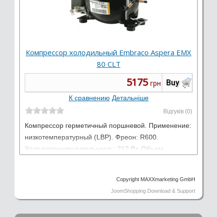
Компрессор холодильный Embraco Aspera EMX
80 CLT
5175
Buy
грн
К сравнению
Детальніше
Відгуків (0)
Компрессор герметичный поршневой. Применение:
низкотемпературный (LBP). Фреон: R600.
Холодопроизводительность: 212 Вт. Объем
цилиндра: 12,21 см3. Электропитание: 220-240 В /
50 Гц / 1 фаза.
Copyright MAXXmarketing GmbH
Виробник:
Embraco Aspera
JoomShopping Download & Support
Тип: Низкотемпературные LBP
Работает на: R600