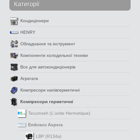
Категорії
Кондиціонери
HENRY
Обладнання та інструмент
Компоненти холодильної техніки
Все для автокондиціонерів
Агрегати
Компресори напівгерметичні
Компресори герметичні
Tecumseh (L'unite Hermetique)
Embraco Aspera
LBP (R134a)