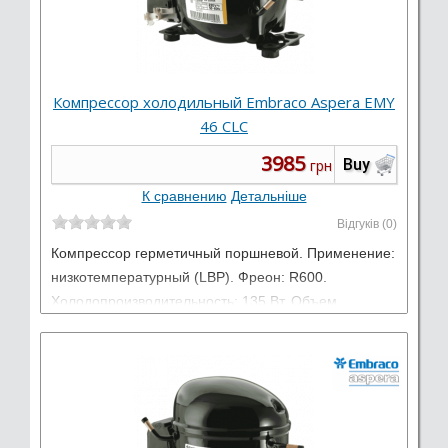
Компрессор холодильный Embraco Aspera EMY
46 CLC
3985
Buy
грн
К сравнению
Детальніше
Відгуків (0)
Компрессор герметичный поршневой. Применение:
низкотемпературный (LBP). Фреон: R600.
Холодопроизводительность: 135 Вт. Объем
цилиндра: 7,96 см3. Электропитание: 220-240 В /
50 Гц / 1 фаза.
Виробник:
Embraco Aspera
Тип: Низкотемпературные LBP
Работает на: R600