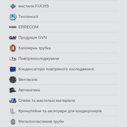
мастила FUCHS
Теплоносії
ERRECOM
Продукція GVN
Капілярна трубка
Повітряохолоджувачи
Конденсатори повітряного охолодження
Вентвузли
Автоматика
Оливи та мастильні матеріали
Кронштейни та аксесуари для кондиціонерів
Металопластикові труби