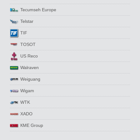
Tecumseh Europe
Telstar
TIF
TOSOT
US Reco
Walraven
Weiguang
Wigam
WTK
XADO
КМЕ Group