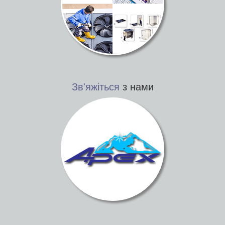
Зв'яжіться
з нами