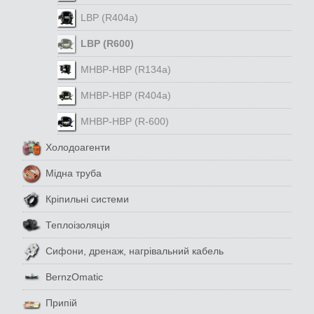
LBP (R404a)
LBP (R600)
MHBP-HBP (R134a)
MHBP-HBP (R404a)
MHBP-HBP (R-600)
Холодоагенти
Мідна труба
Кріпильні системи
Теплоізоляція
Сифони, дренаж, нагрівальний кабель
BernzOmatic
Припій