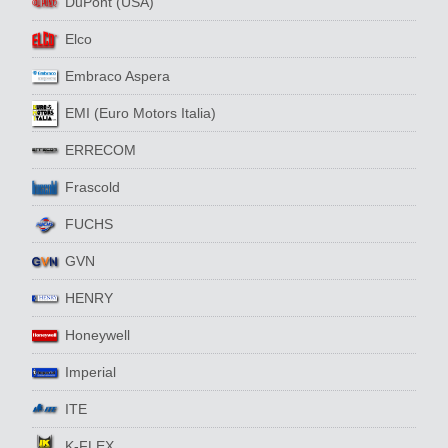
DuPont (USA)
Elco
Embraco Aspera
EMI (Euro Motors Italia)
ERRECOM
Frascold
FUCHS
GVN
HENRY
Honeywell
Imperial
ITE
K-FLEX