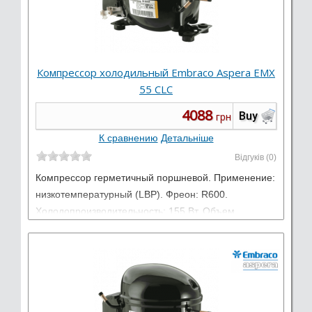
Компрессор холодильный Embraco Aspera EMX
55 CLC
4088
Buy
грн
К сравнению
Детальніше
Відгуків (0)
Компрессор герметичный поршневой. Применение:
низкотемпературный (LBP). Фреон: R600.
Холодопроизводительность: 155 Вт. Объем
цилиндра: 9,04 см3. Электропитание: 220-240 В /
50 Гц / 1 фаза.
Виробник:
Embraco Aspera
Тип: Низкотемпературные LBP
Работает на: R600