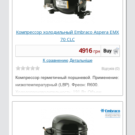
Компрессор холодильный Embraco Aspera EMX
70 CLC
4916
Buy
грн
К сравнению
Детальніше
Відгуків (0)
Компрессор герметичный поршневой. Применение:
низкотемпературный (LBP). Фреон: R600.
Холодопроизводительность: 191 Вт. Объем
цилиндра: 11,14 см3. Электропитание: 220-240 В /
50 Гц / 1 фаза.
Виробник:
Embraco Aspera
Тип: Низкотемпературные LBP
Работает на: R600