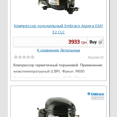
Компрессор холодильный Embraco Aspera EMY
32 CLC
3933
Buy
грн
К сравнению
Детальніше
Відгуків (0)
Компрессор герметичный поршневой. Применение:
низкотемпературный (LBP). Фреон: R600.
Холодопроизводительность: 97 Вт. Объем
цилиндра: 5,96 см3. Электропитание: 220-240 В /
50 Гц / 1 фаза.
Виробник:
Embraco Aspera
Тип: Низкотемпературные LBP
Работает на: R600