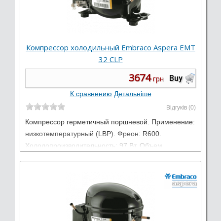
Компрессор холодильный Embraco Aspera EMT
32 CLP
3674
Buy
грн
К сравнению
Детальніше
Відгуків (0)
Компрессор герметичный поршневой. Применение:
низкотемпературный (LBP). Фреон: R600.
Холодопроизводительность: 97 Вт. Объем
цилиндра: 5,96 см3. Электропитание: 220-240 В /
50 Гц / 1 фаза.
Виробник:
Embraco Aspera
Тип: Низкотемпературные LBP
Работает на: R600