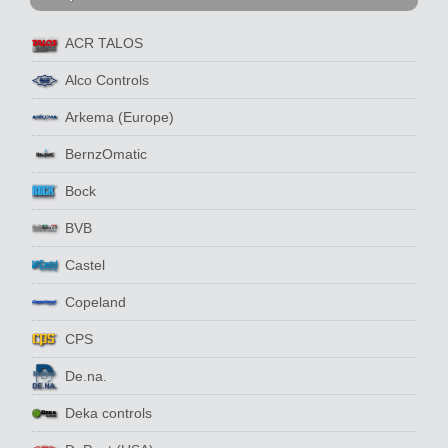
ACR TALOS
Alco Controls
Arkema (Europe)
BernzOmatic
Bock
BVB
Castel
Copeland
CPS
De.na.
Deka controls