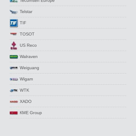
Tecumseh Europe
Telstar
TIF
TOSOT
US Reco
Walraven
Weiguang
Wigam
WTK
XADO
КМЕ Group