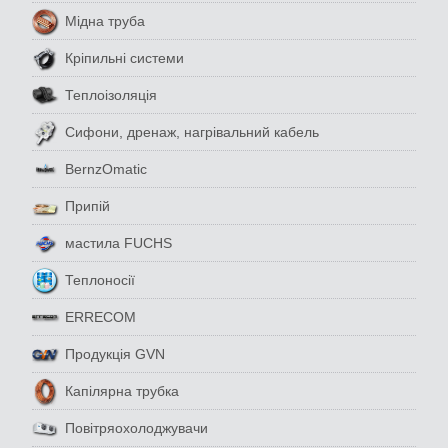
Мідна труба
Кріпильні системи
Теплоізоляція
Сифони, дренаж, нагрівальний кабель
BernzOmatic
Припій
мастила FUCHS
Теплоносії
ERRECOM
Продукція GVN
Капілярна трубка
Повітряохолоджувачи