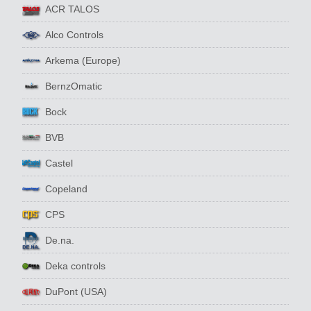
ACR TALOS
Alco Controls
Arkema (Europe)
BernzOmatic
Bock
BVB
Castel
Copeland
CPS
De.na.
Deka controls
DuPont (USA)