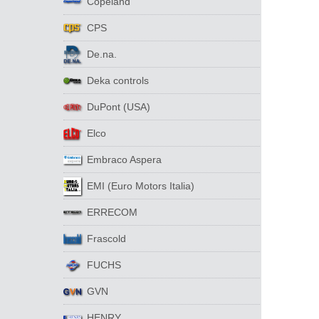
Copeland
CPS
De.na.
Deka controls
DuPont (USA)
Elco
Embraco Aspera
EMI (Euro Motors Italia)
ERRECOM
Frascold
FUCHS
GVN
HENRY