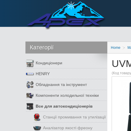
Категорії
Home
М
UVM
Кондиціонери
(Код товар
HENRY
Обладнання та інструмент
Компоненти холодильної техніки
Все для автокондиціонерів
Станції промивання та утилізації
Аналізатор якості фреону