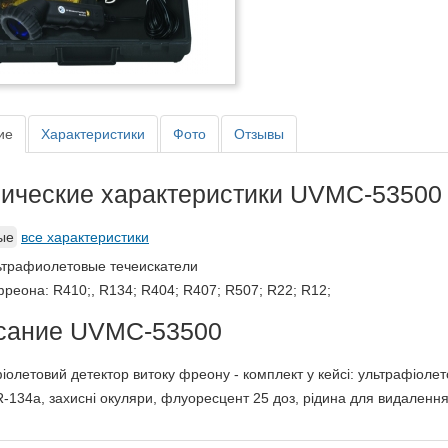
ие
Характеристики
Фото
Отзывы
нические характеристики UVMC-53500
ые
все характеристики
ьтрафиолетовые течеискатели
фреона
:
R410;, R134; R404; R407; R507; R22; R12;
сание UVMC-53500
іолетовий детектор витоку фреону - комплект у кейсі: ультрафіолето
-134a, захисні окуляри, флуоресцент 25 доз, рідина для видалення