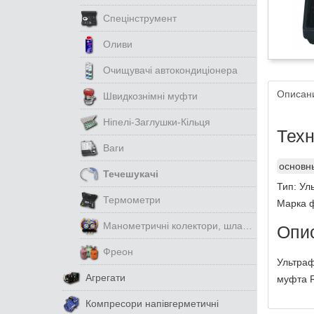
Спецінструмент
Оливи
Очищувачі автокондиціонера
Описан
Швидкознімні муфти
Ніпелі-Заглушки-Кільця
Тех
Ваги
основн
Течешукачі
Тип
:
Ул
Термометри
Марка 
Манометричні колектори, шланги, манометри.
Опи
Фреон
Ультраф
Агрегати
муфта R
Компресори напівгерметичні