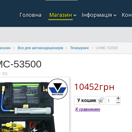
Головна
Магазин
Інформація
Кон
агазин
Все для автокондиціонерів
Течешукачі
UVMC-53500
C-53500
у:
32
)
10452грн
У кошик