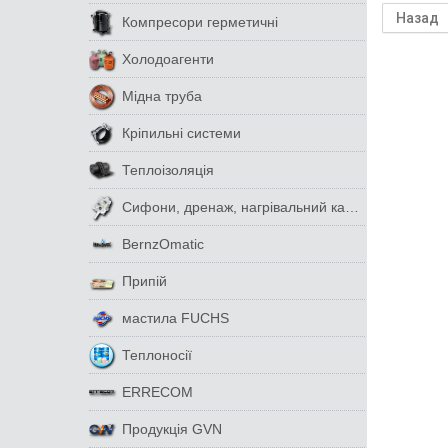
Компресори герметичні
Холодоагенти
Мідна труба
Кріпильні системи
Теплоізоляція
Сифони, дренаж, нагрівальний кабель
BernzOmatic
Припій
мастила FUCHS
Теплоносії
ERRECOM
Продукція GVN