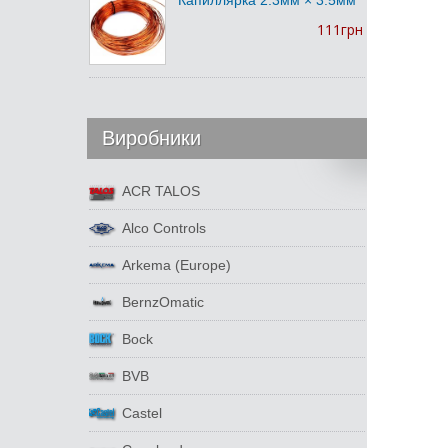
Капиллярка 2.3мм × 3.5мм
111грн
Виробники
ACR TALOS
Alco Controls
Arkema (Europe)
BernzOmatic
Bock
BVB
Castel