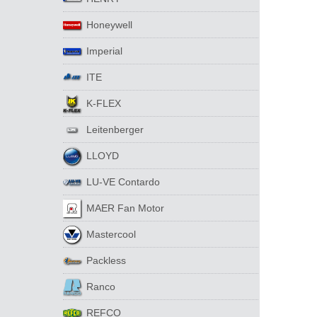
Honeywell
Imperial
ITE
K-FLEX
Leitenberger
LLOYD
LU-VE Contardo
MAER Fan Motor
Mastercool
Packless
Ranco
REFCO