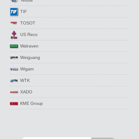
TIF
TOSOT
US Reco
Walraven
Weiguang
Wigam
WTK
XADO
КМЕ Group