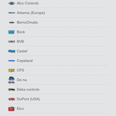
Alco Controls
Arkema (Europe)
BernzOmatic
Bock
BVB
Castel
Copeland
CPS
De.na.
Deka controls
DuPont (USA)
Elco