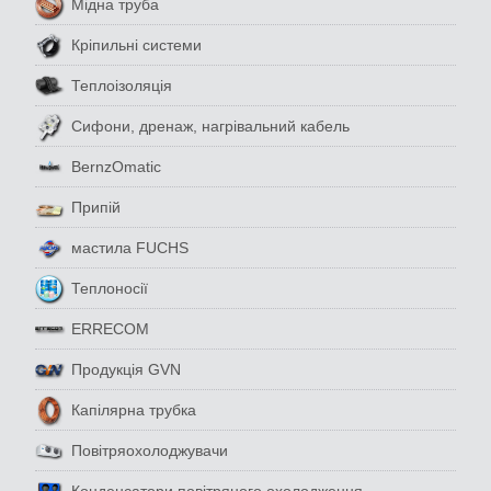
Мідна труба
Кріпильні системи
Теплоізоляція
Сифони, дренаж, нагрівальний кабель
BernzOmatic
Припій
мастила FUCHS
Теплоносії
ERRECOM
Продукція GVN
Капілярна трубка
Повітряохолоджувачи
Конденсатори повітряного охолодження