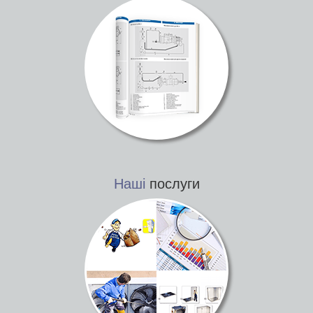
Наші
послуги