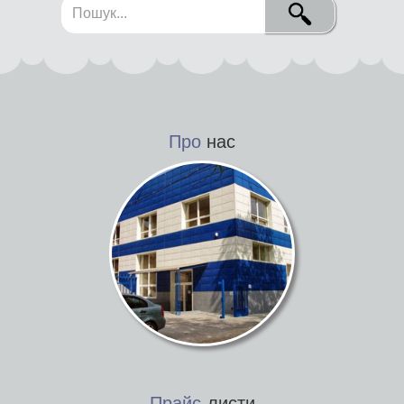
Про
нас
Прайс
-листи